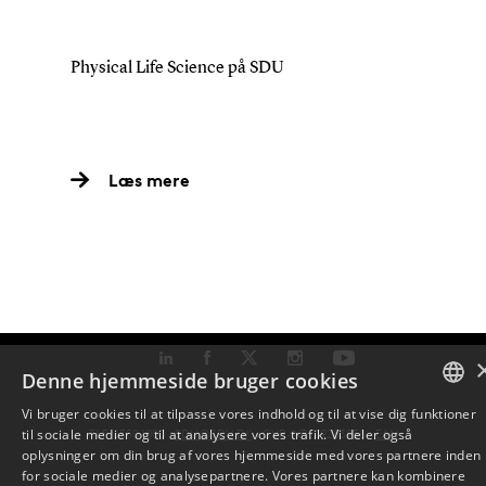
Physical Life Science på SDU
Læs mere
Denne hjemmeside bruger cookies
Vi bruger cookies til at tilpasse vores indhold og til at vise dig funktioner
til sociale medier og til at analysere vores trafik. Vi deler også
TLF: 6550 1000 ·
SDU@SDU.DK
· CVR-NR: 29283958 ·
EAN
DANISH
oplysninger om din brug af vores hjemmeside med vores partnere inden
for sociale medier og analysepartnere. Vores partnere kan kombinere
ENGLISH