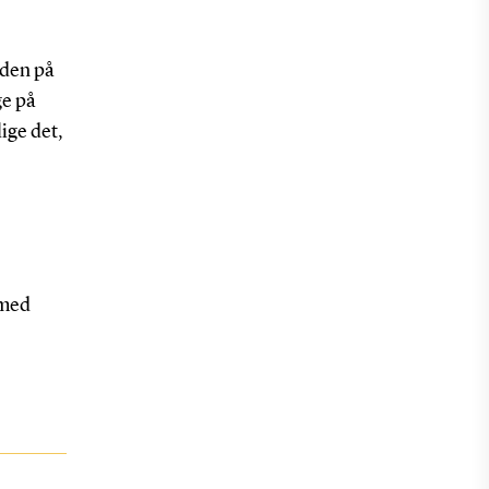
 den på
ge på
ige det,
 med