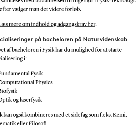
r
samlæses med uddannelsen til Ingeniør i Fysik-Teknologi.
fter vælger man det videre forløb.
Læs mere om indhold og adgangskrav her
.
cialiseringer på bacheloren på Naturvidenskab
bet af bacheloren i Fysik har du mulighed for at starte
ialisering i:
Fundamental Fysik
Computational Physics
Biofysik
Optik og laserfysik
k kan også kombineres med et sidefag som f.eks. Kemi,
matik eller Filosofi.