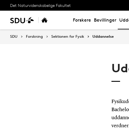
Det Naturvidenskabelige Fakultet
Forskere
Bevillinger
Udd
SDU
Forskning
Sektionen for Fysik
Uddannelse
Ud
Fysikud
Bachelo
uddannel
verdner.