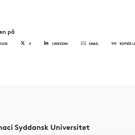
den på
BOOK
X
LINKEDIN
EMAIL
KOPIÉR L
rmaci Syddansk Universitet