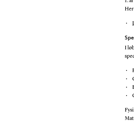
1. å
Here
Spe
I lø
spec
Fysi
Mate