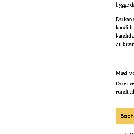
bygge di
Du kan s
kandidat
kandidat
du bræn
Mød vo
Du er v
rundt ti
Bach