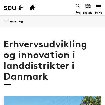
Søg
Menu
English
Forskning
Erhvervsudvikling
og innovation i
landdistrikter i
Danmark