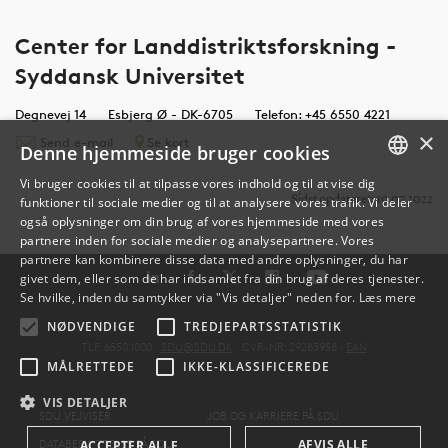
Center for Landdistriktsforskning -
Syddansk Universitet
Degnevej 14
Esbjerg Ø - DK-6705
Telefon: +45 6550 4221
×
Send e-mail
Se kort
Denne hjemmeside bruger cookies
Vi bruger cookies til at tilpasse vores indhold og til at vise dig
Sidst opdateret: 19.07.2022
funktioner til sociale medier og til at analysere vores trafik. Vi deler
DANISH
også oplysninger om din brug af vores hjemmeside med vores
partnere inden for sociale medier og analysepartnere. Vores
ENGLISH
partnere kan kombinere disse data med andre oplysninger, du har
givet dem, eller som de har indsamlet fra din brug af deres tjenester.
DANISH
Se hvilke, inden du samtykker via "Vis detaljer" neden for.
Læs mere
NØDVENDIGE
TREDJEPARTSSTATISTIK
TLF: 6550 1000 ·
SDU@SDU.DK
· CVR-NR: 29283958 ·
EAN
MÅLRETTEDE
IKKE-KLASSIFICEREDE
VIS DETALJER
SDU VEJVISER
JOB OG KARRIERE PÅ SDU
AFVIS ALLE
DATABESKYTTELSE PÅ SDU
ACCEPTER ALLE