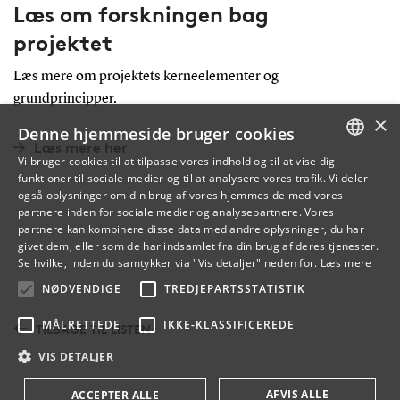
Læs om forskningen bag
projektet
Læs mere om projektets kerneelementer og
grundprincipper.
×
Denne hjemmeside bruger cookies
Læs mere her
Vi bruger cookies til at tilpasse vores indhold og til at vise dig
funktioner til sociale medier og til at analysere vores trafik. Vi deler
DANISH
også oplysninger om din brug af vores hjemmeside med vores
partnere inden for sociale medier og analysepartnere. Vores
ENGLISH
partnere kan kombinere disse data med andre oplysninger, du har
givet dem, eller som de har indsamlet fra din brug af deres tjenester.
DANISH
Se hvilke, inden du samtykker via "Vis detaljer" neden for.
Læs mere
NØDVENDIGE
TREDJEPARTSSTATISTIK
MÅLRETTEDE
IKKE-KLASSIFICEREDE
TILBAGE TIL LISTEN
VIS DETALJER
AFVIS ALLE
ACCEPTER ALLE