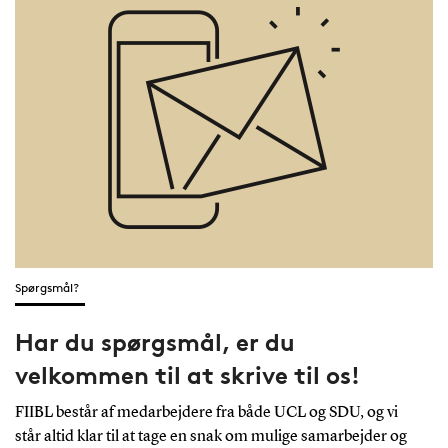
muligheder for
Syd
idræt og
Uni
bevægelse for
(SD
børn og unge i
i. 
dagtilbud, skole
er s
og fritid.
Kul
Spørgsmål?
Har du spørgsmål, er du
velkommen til at skrive til os!
FIIBL består af medarbejdere fra både UCL og SDU, og vi
står altid klar til at tage en snak om mulige samarbejder og