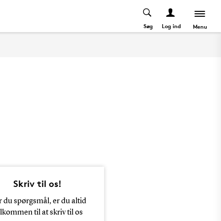
Søg
Log ind
Menu
Skriv til os!
 du spørgsmål, er du altid
lkommen til at skriv til os