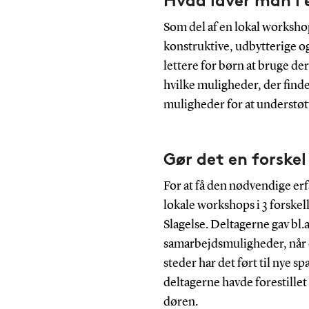
Hvad laver man i 
Som del af en lokal workshop
konstruktive, udbytterige og
lettere for børn at bruge d
hvilke muligheder, der findes
muligheder for at understøtte
Gør det en forskel
For at få den nødvendige erfa
lokale workshops i 3 forskel
Slagelse. Deltagerne gav bl.a
samarbejdsmuligheder, når de
steder har det ført til nye 
deltagerne havde forestillet 
døren.