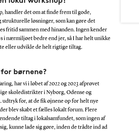
en lokal workshop?
, handler det om at finde frem til gode,
 strukturelle løsninger, som kan gøre det
eres fritid sammen med hinanden. Ingen kender
 i nærmiljøet bedre end jer, så I har helt unikke
 eller udvikle de helt rigtige tiltag.
 for børnene?
ring, har vi i løbet af 2022 og 2023 afprøvet
lige skoledistrikter i Nyborg, Odense og
. udtryk for, at de fik øjnene op for helt nye
r blev skabt et fælles lokalt forum. Flere
spændende tiltag i lokalsamfundet, som ingen af
sig, kunne lade sig gøre, inden de trådte ind ad