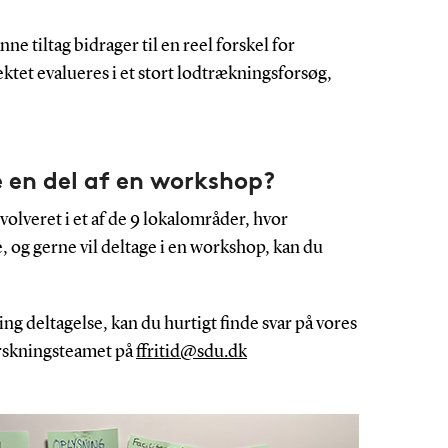
nne tiltag bidrager til en reel forskel for
ektet evalueres i et stort lodtrækningsforsøg,
 en del af en workshop?
olveret i et af de 9 lokalområder, hvor
, og gerne vil deltage i en workshop, kan du
g deltagelse, kan du hurtigt finde svar på vores
orskningsteamet på
ffritid@sdu.dk