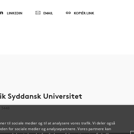
LINKEDIN
EMAIL
KOPIÉR LINK
ik Syddansk Universitet
0 3448
oner til sociale medier og til at analysere vores trafik. Vi deler også
den for sociale medier og analysepartnere. Vores partnere kan