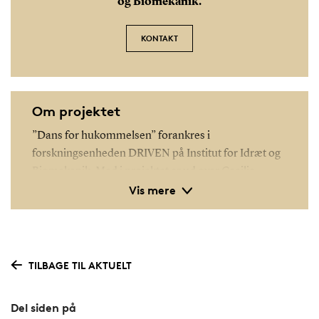
og Biomekanik.
KONTAKT
Om projektet
”Dans for hukommelsen” forankres i
forskningsenheden DRIVEN på Institut for Idræt og
Biomekanik. Med i projektet er ud over Cecilie
Vis mere
Thøgersen-Ntoumani:
Kristina Pfeffer, PhD studerende (der kommer til
at arbejde som post-doc på projektet), DRIVEN,
TILBAGE TIL AKTUELT
IOB
Kamilla Miskowiak, Institut for Psykologi, KU
Del siden på
Nikos Ntoumanis, DRIVEN, IOB