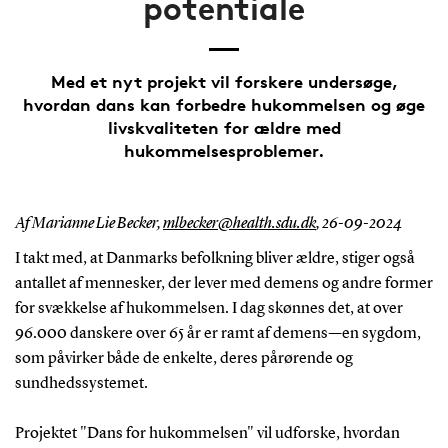
potentiale
Med et nyt projekt vil forskere undersøge,
hvordan dans kan forbedre hukommelsen og øge
livskvaliteten for ældre med
hukommelsesproblemer.
Af Marianne Lie Becker,
mlbecker@health.sdu.dk
,
26-09-2024
I takt med, at Danmarks befolkning bliver ældre, stiger også
antallet af mennesker, der lever med demens og andre former
for svækkelse af hukommelsen. I dag skønnes det, at over
96.000 danskere over 65 år er ramt af demens—en sygdom,
som påvirker både de enkelte, deres pårørende og
sundhedssystemet.
Projektet "Dans for hukommelsen" vil udforske, hvordan