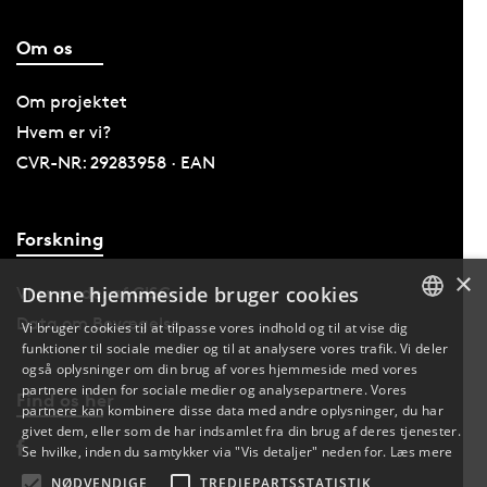
Om os
Om projektet
Hvem er vi?
CVR-NR: 29283958 · EAN
Forskning
×
Denne hjemmeside bruger cookies
Vi er en del af CISC
Data om Bevægelse
Vi bruger cookies til at tilpasse vores indhold og til at vise dig
funktioner til sociale medier og til at analysere vores trafik. Vi deler
DANISH
også oplysninger om din brug af vores hjemmeside med vores
partnere inden for sociale medier og analysepartnere. Vores
Find os her
ENGLISH
partnere kan kombinere disse data med andre oplysninger, du har
givet dem, eller som de har indsamlet fra din brug af deres tjenester.
DANISH
Se hvilke, inden du samtykker via "Vis detaljer" neden for.
Læs mere
NØDVENDIGE
TREDJEPARTSSTATISTIK