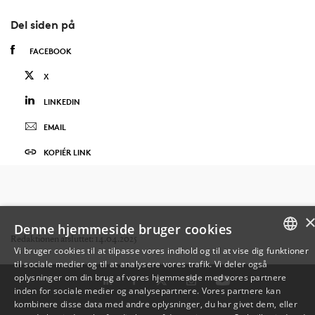
Del siden på
FACEBOOK
X
LINKEDIN
EMAIL
KOPIÉR LINK
Denne hjemmeside bruger cookies
Redaktionen afsluttet: 14.04.2025
Vi bruger cookies til at tilpasse vores indhold og til at vise dig funktioner
til sociale medier og til at analysere vores trafik. Vi deler også
DANISH
oplysninger om din brug af vores hjemmeside med vores partnere
inden for sociale medier og analysepartnere. Vores partnere kan
ENGLISH
kombinere disse data med andre oplysninger, du har givet dem, eller