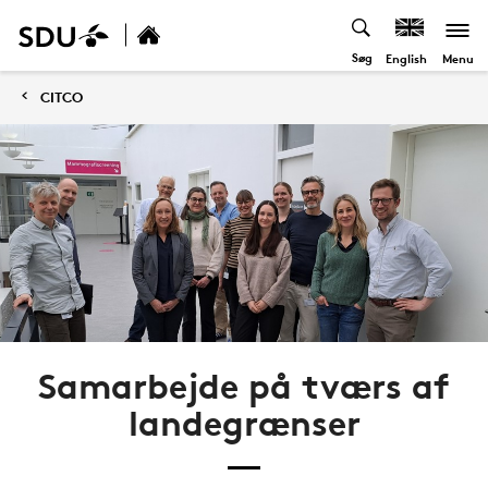
Søg
Menu
English
CITCO
Samarbejde på tværs af
landegrænser