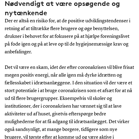
Nødvendigt at være opsøgende og
nytænkende
Der er altså en risiko for, at de positive udviklingstendenser i
retning af at tiltrække flere brugere og øge benyttelsen,
drukner i behovet for at fokusere på at hjælpe foreningslivet
på fode igen og på at leve op til de hygiejnemæssige krav og
anbefalinger.
Det vil være en skam, idet der efter coronakrisen vil blive frisat
megen positiv energi, når alle igen må dyrke idrætten og
fællesskabet i idrætsanlæggene. I den situation vil der være et
stort potentiale i at bruge coronakrisen som et afsæt for at nå
ud til flere brugergrupper. Eksempelvis vil skoler og
institutioner, der i coronakrisen har vænnet sig til at lave
aktiviteter ud af huset, givetvis efterspørge bedre
mulighederne for at få adgang til idrætsanlægget. Det virker
også sandsynligt, at mange borgere, tidligere som nye
brugere, vil tørste efter at komme ud og være aktive i