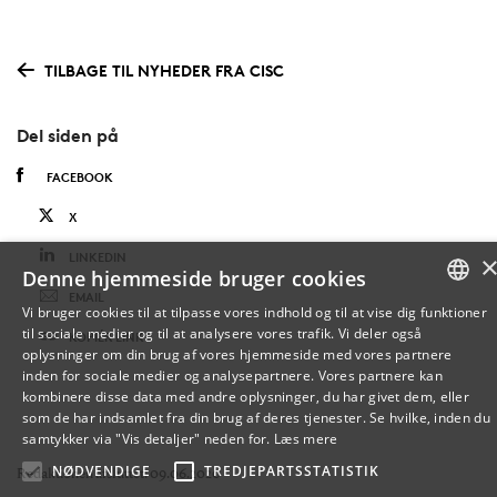
TILBAGE TIL NYHEDER FRA CISC
Del siden på
FACEBOOK
X
LINKEDIN
Denne hjemmeside bruger cookies
EMAIL
Vi bruger cookies til at tilpasse vores indhold og til at vise dig funktioner
til sociale medier og til at analysere vores trafik. Vi deler også
DANISH
KOPIÉR LINK
oplysninger om din brug af vores hjemmeside med vores partnere
inden for sociale medier og analysepartnere. Vores partnere kan
ENGLISH
kombinere disse data med andre oplysninger, du har givet dem, eller
som de har indsamlet fra din brug af deres tjenester. Se hvilke, inden du
DANISH
samtykker via "Vis detaljer" neden for.
Læs mere
NØDVENDIGE
TREDJEPARTSSTATISTIK
Redaktionen afsluttet: 09.06.2020