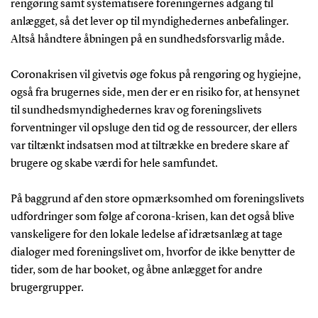
rengøring samt systematisere foreningernes adgang til
anlægget, så det lever op til myndighedernes anbefalinger.
Altså håndtere åbningen på en sundhedsforsvarlig måde.
Coronakrisen vil givetvis øge fokus på rengøring og hygiejne,
også fra brugernes side, men der er en risiko for, at hensynet
til sundhedsmyndighedernes krav og foreningslivets
forventninger vil opsluge den tid og de ressourcer, der ellers
var tiltænkt indsatsen mod at tiltrække en bredere skare af
brugere og skabe værdi for hele samfundet.
På baggrund af den store opmærksomhed om foreningslivets
udfordringer som følge af corona-krisen, kan det også blive
vanskeligere for den lokale ledelse af idrætsanlæg at tage
dialoger med foreningslivet om, hvorfor de ikke benytter de
tider, som de har booket, og åbne anlægget for andre
brugergrupper.