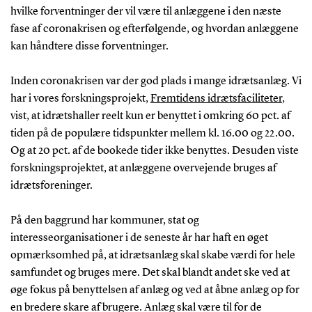
hvilke forventninger der vil være til anlæggene i den næste
fase af coronakrisen og efterfølgende, og hvordan anlæggene
kan håndtere disse forventninger.
Inden coronakrisen var der god plads i mange idrætsanlæg. Vi
har i vores forskningsprojekt,
Fremtidens idrætsfaciliteter
,
vist, at idrætshaller reelt kun er benyttet i omkring 60 pct. af
tiden på de populære tidspunkter mellem kl. 16.00 og 22.00.
Og at 20 pct. af de bookede tider ikke benyttes. Desuden viste
forskningsprojektet, at anlæggene overvejende bruges af
idrætsforeninger.
På den baggrund har kommuner, stat og
interesseorganisationer i de seneste år har haft en øget
opmærksomhed på, at idrætsanlæg skal skabe værdi for hele
samfundet og bruges mere. Det skal blandt andet ske ved at
øge fokus på benyttelsen af anlæg og ved at åbne anlæg op for
en bredere skare af brugere. Anlæg skal være til for de