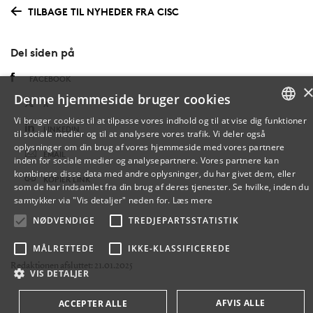
TILBAGE TIL NYHEDER FRA CISC
Del siden på
FACEBOOK
Denne hjemmeside bruger cookies
X
Vi bruger cookies til at tilpasse vores indhold og til at vise dig funktioner
LINKEDIN
til sociale medier og til at analysere vores trafik. Vi deler også
DANISH
oplysninger om din brug af vores hjemmeside med vores partnere
EMAIL
inden for sociale medier og analysepartnere. Vores partnere kan
ENGLISH
kombinere disse data med andre oplysninger, du har givet dem, eller
KOPIÉR LINK
som de har indsamlet fra din brug af deres tjenester. Se hvilke, inden du
DANISH
samtykker via "Vis detaljer" neden for.
Læs mere
NØDVENDIGE
TREDJEPARTSSTATISTIK
MÅLRETTEDE
IKKE-KLASSIFICEREDE
Redaktionen afsluttet: 21.01.2025
VIS DETALJER
AFVIS ALLE
ACCEPTER ALLE