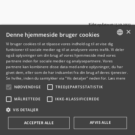
Sidst opdateret: 13.10.2023
×
Denne hjemmeside bruger cookies
Vi bruger cookies til at tilpasse vores indhold og til at vise dig
funktioner til sociale medier og til at analysere vores trafik. Vi deler
DANISH
også oplysninger om din brug af vores hjemmeside med vores
partnere inden for sociale medier og analysepartnere. Vores
ENGLISH
partnere kan kombinere disse data med andre oplysninger, du har
givet dem, eller som de har indsamlet fra din brug af deres tjenester.
DANISH
Se hvilke, inden du samtykker via "Vis detaljer" neden for.
Læs mere
NØDVENDIGE
TREDJEPARTSSTATISTIK
MÅLRETTEDE
IKKE-KLASSIFICEREDE
VIS DETALJER
AFVIS ALLE
ACCEPTER ALLE