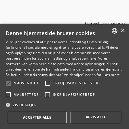
Sidst opdateret: 13.10.2023
×
Denne hjemmeside bruger cookies
Vi bruger cookies til at tilpasse vores indhold og til at vise dig
funktioner til sociale medier og til at analysere vores trafik. Vi deler
DANISH
også oplysninger om din brug af vores hjemmeside med vores
partnere inden for sociale medier og analysepartnere. Vores
ENGLISH
partnere kan kombinere disse data med andre oplysninger, du har
givet dem, eller som de har indsamlet fra din brug af deres tjenester.
DANISH
Se hvilke, inden du samtykker via "Vis detaljer" neden for.
Læs mere
NØDVENDIGE
TREDJEPARTSSTATISTIK
MÅLRETTEDE
IKKE-KLASSIFICEREDE
VIS DETALJER
AFVIS ALLE
ACCEPTER ALLE