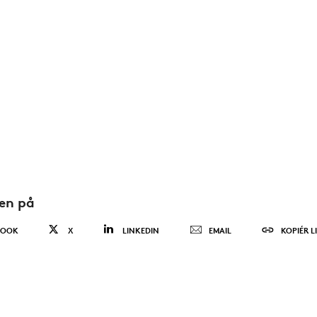
den på
BOOK
X
LINKEDIN
EMAIL
KOPIÉR L