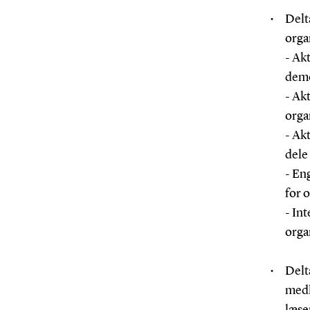
Delt
orga
- Ak
demo
- Akt
orga
- Ak
dele
- En
for 
- Int
orga
Delta
medl
læse