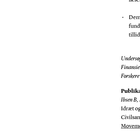
Demo
fund
tilli
Undersøg
Finansie
Forskere
Publik
Ibsen B,
Idræt o
Civilsa
Moveme