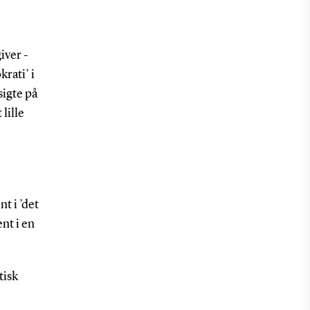
iver -
krati’ i
sigte på
lille
t i ’det
nt i en
tisk