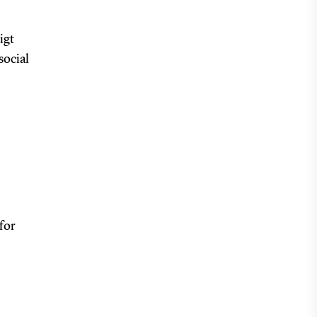
igt
social
for