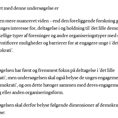
t med denne undersøgelse er
å en mere nuanceret viden – end den foreliggende forskning g
ges interesse for, deltagelse i og holdning til ’det lille demo
kellige typer af foreninger og andre organiseringstyper med 
entificere muligheder og barrierer for at engagere unge i ’det 
krati’.
elsen har først og fremmest fokus på deltagelse i ’det lille
ti’, men undersøgelsen skal også belyse de unges engagemen
emokrati’, og om dette hænger sammen med deres engageme
g eller anden organiseringsform.
gelsen skal derfor belyse følgende dimensioner af demokra
se: