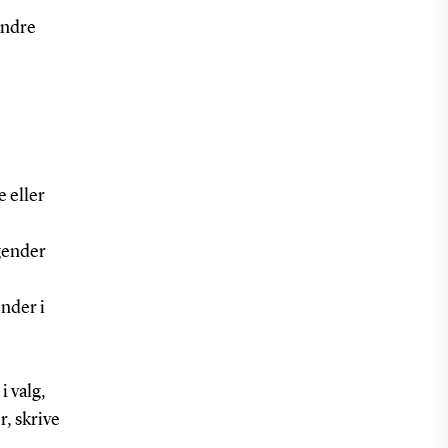
andre
e eller
gender
ender i
i valg,
, skrive