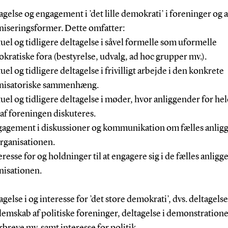
agelse og engagement i ’det lille demokrati’ i foreninger og 
niseringsformer. Dette omfatter:
tuel og tidligere deltagelse i såvel formelle som uformelle
kratiske fora (bestyrelse, udvalg, ad hoc grupper mv.).
uel og tidligere deltagelse i frivilligt arbejde i den konkrete
nisatoriske sammenhæng.
tuel og tidligere deltagelse i møder, hvor anliggender for hel
 af foreningen diskuteres.
gagement i diskussioner og kommunikation om fælles anlig
organisationen.
eresse for og holdninger til at engagere sig i de fælles anligg
nisationen.
gelse i og interesse for ’det store demokrati’, dvs. deltagelse 
emskab af politiske foreninger, deltagelse i demonstrationer
rbreve mv. samt interesse for politik.