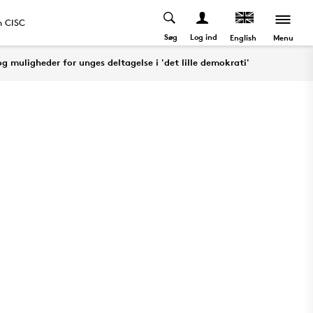
 CISC
Søg
Log ind
Menu
English
og muligheder for unges deltagelse i 'det lille demokrati'
r