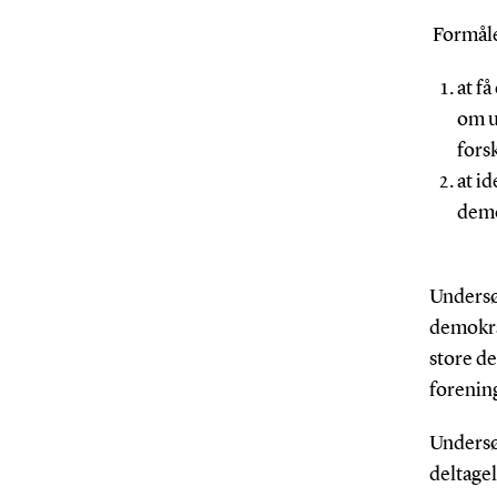
Formåle
at f
om un
fors
at id
demo
Undersøg
demokra
store d
forenin
Undersø
deltagel