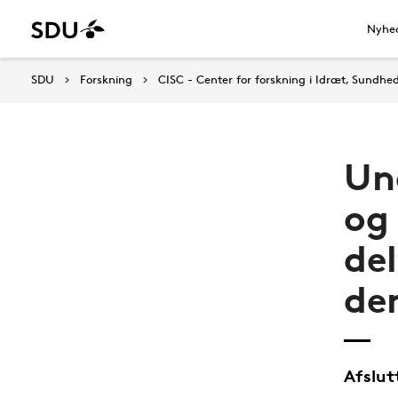
Nyhe
SDU
Forskning
CISC - Center for forskning i Idræt, Sundhe
Un
og
del
de
Afslut