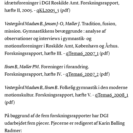
idrætsforeninger i DGI Roskilde Amt. Forskningsrapport,
hæfte II, 2005. -
qKL2005_5
(pdf)
Vestergård Madsen B, Jensen J-O, Møller J
. Tradition, fusion,
mission. Gymnastikkens bevæggrunde : analyse af
observationer og interviews i gymnastik- og
motionsforeninger i Roskilde Amt, København og Århus.
Forskningsrapport, hæfte III. -
qTema6_2007_1
(pdf)
Ibsen B, Møller PM
. Foreninger i forandring.
Forskningsrapport, hæfte IV. -
qTema6_2007_2
(pdf)
Vestergård Madsen B, Ibsen B
. Folkelig gymnastik i den moderne
motionskultur. Forskningsrapport, hæfte V. -
qTema6_2008_1
(pdf)
På baggrund af de fem forskningsrapporter har DGI
udarbejdet fem pjecer. Pjecerne er redigeret af Karin Balling
Radmer: