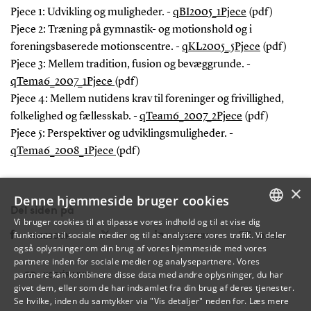
Pjece 1: Udvikling og muligheder. -
qBI2005_1Pjece
(pdf)
Pjece 2: Træning på gymnastik- og motionshold og i
foreningsbaserede motionscentre. -
qKL2005_5Pjece
(pdf)
Pjece 3: Mellem tradition, fusion og bevæggrunde. -
qTema6_2007_1Pjece
(pdf)
Pjece 4: Mellem nutidens krav til foreninger og frivillighed,
folkelighed og fællesskab. -
qTeam6_2007_2Pjece
(pdf)
Pjece 5: Perspektiver og udviklingsmuligheder. -
qTema6_2008_1Pjece
(pdf)
×
Denne hjemmeside bruger cookies
Del siden på
Vi bruger cookies til at tilpasse vores indhold og til at vise dig
funktioner til sociale medier og til at analysere vores trafik. Vi deler
DANISH
FACEBOOK
X
LINKEDIN
EMAIL
også oplysninger om din brug af vores hjemmeside med vores
partnere inden for sociale medier og analysepartnere. Vores
ENGLISH
partnere kan kombinere disse data med andre oplysninger, du har
KOPIÉR LINK
givet dem, eller som de har indsamlet fra din brug af deres tjenester.
DANISH
Se hvilke, inden du samtykker via "Vis detaljer" neden for.
Læs mere