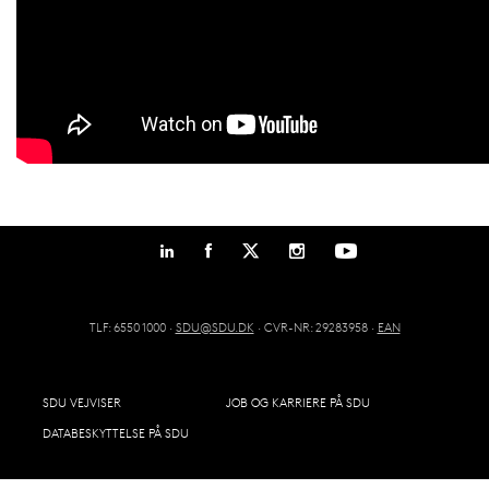
TLF: 6550 1000 ·
SDU@SDU.DK
· CVR-NR: 29283958 ·
EAN
SDU VEJVISER
JOB OG KARRIERE PÅ SDU
DATABESKYTTELSE PÅ SDU