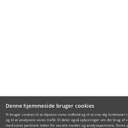
Denne hjemmeside bruger cookies
Vi bruger cookies til at tilpasse vores indhold og til at vise dig funktioner 
og til at analysere vores trafik. Vi deler også oplysninger om din brug a
med vores partnere inden for sociale medier og analysepartnere. Vores 