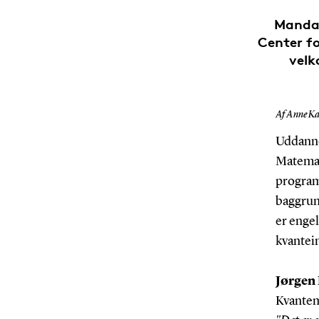
Mandag
Center f
velk
Af Anne Ka
Uddanne
Matemat
program
baggrund
er engel
kvantei
Jørgen
Kvantem