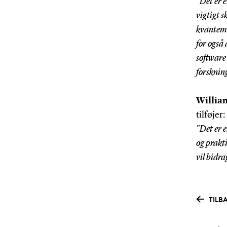
"Det er 
vigtigt 
kvantema
for også
software
forskning
Willia
tilføjer:
"Det er 
og prakt
vil bidra
TILB