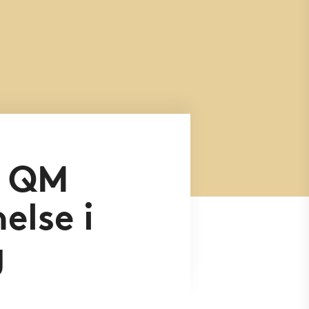
: QM
lse i
g