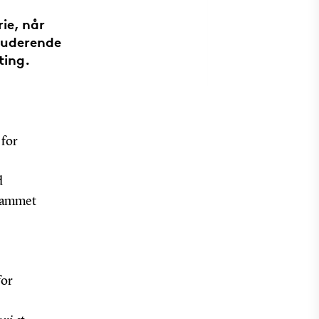
ie, når
tuderende
ting.
 for
d
grammet
for