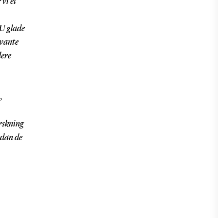
vi et
DU glade
kvante
dere
,
orskning
rdan de