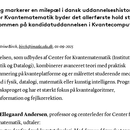
 markerer en milepæl i dansk uddannelseshistor
or Kvantematematik byder det allerførste hold s
ommen på kandidatuddannelsen i Kvantecompu
trine Birch,
birch@imada.sdu.dk
,
01-09-2025
lsen, som udbydes af Center for Kvantematematik (Institut
ik og Datalogi), kombinerer avanceret teori med praktisk
mering på kvanteplatforme og er målrettet studerende me
 i fysik, datalogi, matematik eller kunstig intelligens. Pro
sksproget og har et stærkt fokus på kvantealgoritmer,
nformation og fejlkorrektion.
 Ellegaard Andersen
, professor og centerleder for Center 
atematik, udtaler: