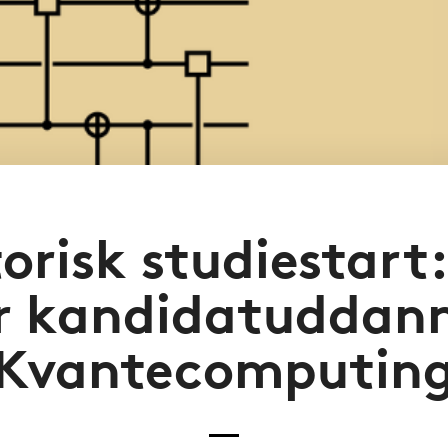
torisk studiestart
r kandidatuddanne
Kvantecomputin