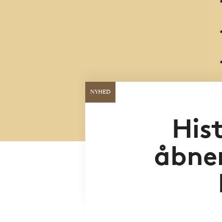
NYHED
His
åbne