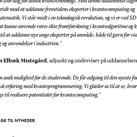
en stor dag for dansk kvanteteknologi. Med denne uddannelse tager 
skridt mod at uddanne fremtidens eksperter i kvantecomputing og
tematik. Vi står midt i en teknologisk revolution, og vi er ved S
 at kunne anvende vores elite frontforskning i kvantealgoritme og 
 til at uddanne nye unge eksperter på område, både til gavn for vi
 og anvendelser i industrien."
m Elbæk Mistegård
, adjunkt og underviser på uddannelsen
en unik mulighed for de studerende. De får adgang til den nyeste f
isk erfaring med kvanteprogrammering. Vi glæder os til at se, hvo
ge til realisere potentialet for kvantecomputing."
AGE TIL NYHEDER