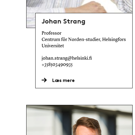
Johan Strang
Professor
Centrum för Norden-studier, Helsingfors
Universitet
johan.strang@helsinki.fi
+358503490935
Læs mere