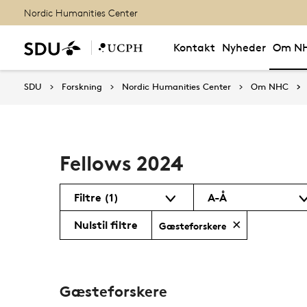
Nordic Humanities Center
Kontakt
Nyheder
Om N
SDU
Forskning
Nordic Humanities Center
Om NHC
Fellows 2024
Filtre
(1)
A-Å
Nulstil filtre
Gæsteforskere
Gæsteforskere