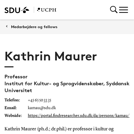
Medarbejdere og fellows
Kathrin Maurer
Professor
Institut for Kultur- og Sprogvidenskaber, Syddansk
Universitet
Telefon:
+45 65 50 33 35
Email:
kamau@sdu.dk
Webside:
https://portal.findresearcher.sdu.dk/da/persons/kamau/
Kathrin Maurer (ph.d.; dr.phil.) er professor i kultur og