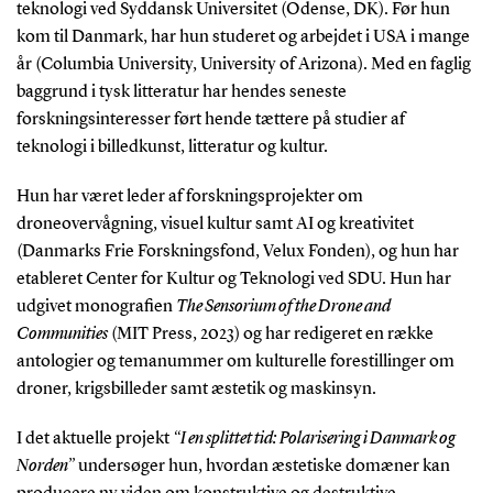
teknologi ved Syddansk Universitet (Odense, DK). Før hun
kom til Danmark, har hun studeret og arbejdet i USA i mange
år (Columbia University, University of Arizona). Med en faglig
baggrund i tysk litteratur har hendes seneste
forskningsinteresser ført hende tættere på studier af
teknologi i billedkunst, litteratur og kultur.
Hun har været leder af forskningsprojekter om
droneovervågning, visuel kultur samt AI og kreativitet
(Danmarks Frie Forskningsfond, Velux Fonden), og hun har
etableret Center for Kultur og Teknologi ved SDU. Hun har
udgivet monografien
The Sensorium of the Drone and
Communities
(MIT Press, 2023) og har redigeret en række
antologier og temanummer om kulturelle forestillinger om
droner, krigsbilleder samt æstetik og maskinsyn.
I det aktuelle projekt
“I en splittet tid: Polarisering i Danmark og
Norden”
undersøger hun, hvordan æstetiske domæner kan