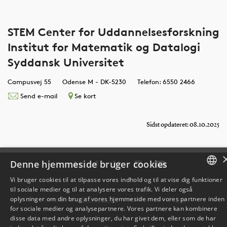
STEM Center for Uddannelsesforskning
Institut for Matematik og Datalogi
Syddansk Universitet
Campusvej 55
Odense M - DK-5230
Telefon: 6550 2466
Send e-mail
Se kort
Sidst opdateret: 08.10.2025
Denne hjemmeside bruger cookies
Vi bruger cookies til at tilpasse vores indhold og til at vise dig funktioner
til sociale medier og til at analysere vores trafik. Vi deler også
DANISH
oplysninger om din brug af vores hjemmeside med vores partnere inden
TLF: 6550 1000 ·
SDU@SDU.DK
· CVR-NR: 29283958 ·
EAN
for sociale medier og analysepartnere. Vores partnere kan kombinere
ENGLISH
disse data med andre oplysninger, du har givet dem, eller som de har