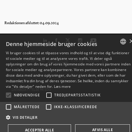
Redaktionen afsluttet: 04.09.2024
Denne hjemmeside bruger cookies
Vi bruger cookies til at tilpasse vores indhold og til at vise dig funktioner
til sociale medier og til at analysere vores trafik. Vi deler også
DANISH
TLF: 6550 1000 ·
SDU@SDU.DK
· CVR-NR: 29283958 ·
EAN
oplysninger om din brug af vores hjemmeside med vores partnere inden
for sociale medier og analysepartnere. Vores partnere kan kombinere
ENGLISH
disse data med andre oplysninger, du har givet dem, eller som de har
indsamlet fra din brug af deres tjenester. Se hvilke, inden du samtykker
SDU VEJVISER
JOB OG KARRIERE PÅ SDU
DANISH
via "Vis detaljer" neden for.
Læs mere
DATABESKYTTELSE PÅ SDU
NØDVENDIGE
TREDJEPARTSSTATISTIK
MÅLRETTEDE
IKKE-KLASSIFICEREDE
VIS DETALJER
AFVIS ALLE
ACCEPTER ALLE