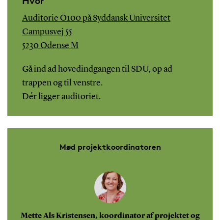
Hvor
Auditorie O100 på Syddansk Universitet
Campusvej 55
5230 Odense M
Gå ind ad hovedindgangen til SDU, op ad
trappen og til venstre.
Dér ligger auditoriet.
Mød projektkoordinatoren
Mette Als Kristensen, koordinator af projektet og