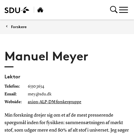
Forskere
Manuel Meyer
Lektor
Telefon:
6550 3654
Email:
mey@sdu.dk
Webside:
axion-ALP-DM forskergruppe
Min forskning drejer sig om
et af de mest presserende
spørgsmål
inden for fysikken: sammensætningen af mørkt
stof, som udgør mere end 80% af alt stof i universet. Jeg søger