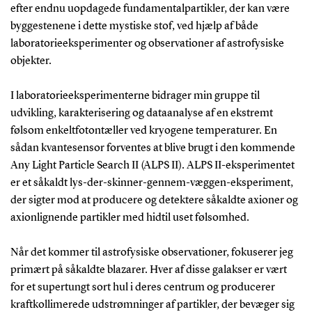
efter endnu uopdagede fundamentalpartikler, der kan være
byggestenene i dette mystiske stof, ved hjælp af både
laboratorieeksperimenter og observationer af astrofysiske
objekter.
I laboratorieeksperimenterne bidrager min gruppe til
udvikling, karakterisering og dataanalyse af en ekstremt
følsom enkeltfotontæller ved kryogene temperaturer. En
sådan kvantesensor forventes at blive brugt i den kommende
Any Light Particle Search II (ALPS II). ALPS II-eksperimentet
er et såkaldt lys-der-skinner-gennem-væggen-eksperiment,
der sigter mod at producere og detektere såkaldte axioner og
axionlignende partikler med hidtil uset følsomhed.
Når det kommer til astrofysiske observationer, fokuserer jeg
primært på såkaldte blazarer. Hver af disse galakser er vært
for et supertungt sort hul i deres centrum og producerer
kraftkollimerede udstrømninger af partikler, der bevæger sig