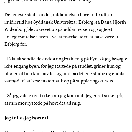
jeg læse!’, forklarer Dana Hjorth Widenborg.
Det eneste sted i landet, uddannelsen bliver udbudt, er
imidlertid hos Syddansk Universitet i Esbjerg, så Dana Hjorth
Widenborg blev skrevet op på uddannelsen og søgte et
kollegieværelse i byen – vel at mærke uden at have været i
Esbjerg før.
- Faktisk sendte de endda nøglen til mig på Fyn, så jeg besøgte
ikke engang byen, før jeg startede på studiet, griner hun og
tilføjer, at hun kun havde søgt ind på det ene studie og endda
var nødt til at læse matematik op på suppleringskursus.
- Så jeg vidste reelt ikke, om jeg kom ind. Jeg er ret sikker på,
at min mor rystede på hovedet ad mig.
Jeg følte, jeg hørte til