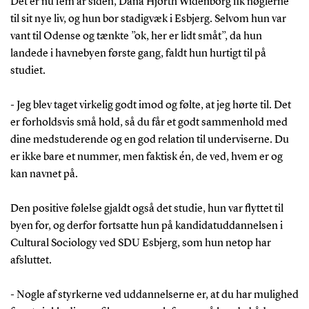
Det er nu fem år siden, Dana Hjorth Widenborg fik nøglerne
til sit nye liv, og hun bor stadigvæk i Esbjerg. Selvom hun var
vant til Odense og tænkte ”ok, her er lidt småt”, da hun
landede i havnebyen første gang, faldt hun hurtigt til på
studiet.
- Jeg blev taget virkelig godt imod og følte, at jeg hørte til. Det
er forholdsvis små hold, så du får et godt sammenhold med
dine medstuderende og en god relation til underviserne. Du
er ikke bare et nummer, men faktisk én, de ved, hvem er og
kan navnet på.
Den positive følelse gjaldt også det studie, hun var flyttet til
byen for, og derfor fortsatte hun på kandidatuddannelsen i
Cultural Sociology ved SDU Esbjerg, som hun netop har
afsluttet.
- Nogle af styrkerne ved uddannelserne er, at du har mulighed