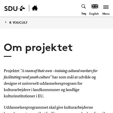
Søg
Menu
English
R YOUCULT
Om projektet
Projektet
”A room of their own – training cultural workers for
facilitating rural youth culture
”
har som mål at udvikle og
designe et universelt uddannelsesprogram for
kulturarbejdere i landkommuner og landlige
kulturinstitutioner i EU.
Uddannelsesprogrammet skal give kulturarbejderne