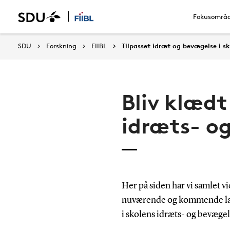
Fokusområ
SDU
Forskning
FIIBL
Tilpasset idræt og bevægelse i s
Bliv klædt 
idræts- o
Her på siden har vi samlet v
nuværende og kommende lær
i skolens idræts- og bevæge