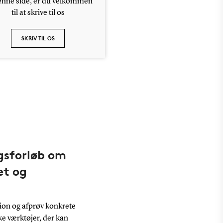
enne side, er du velkommen
til at skrive til os
SKRIV TIL OS
gsforløb om
æt og
sion og afprøv konkrete
e værktøjer, der kan