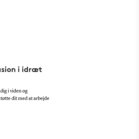
sion i idræt
dig i viden og
tøtte dit med at arbejde