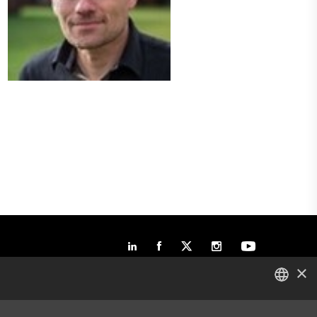
×
DANISH