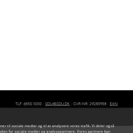
TLF: 6550 1000 ·
SDU@SDU.DK
· CVR-NR: 29283958 ·
EAN
oner til sociale medier og til at analysere vores trafik. Vi deler også
den for sociale medier og analysepartnere. Vores partnere kan