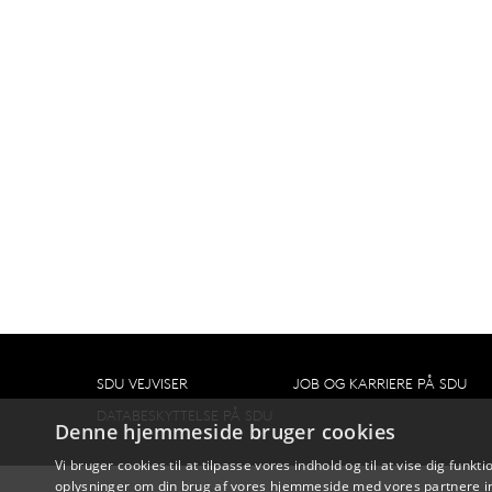
SDU VEJVISER
JOB OG KARRIERE PÅ SDU
DATABESKYTTELSE PÅ SDU
Denne hjemmeside bruger cookies
Vi bruger cookies til at tilpasse vores indhold og til at vise dig funkti
oplysninger om din brug af vores hjemmeside med vores partnere in