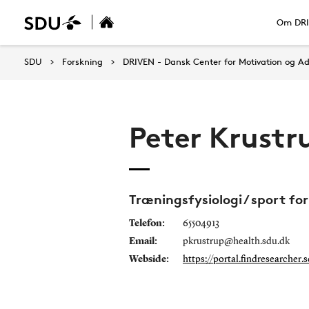
Om DR
SDU
Forskning
DRIVEN - Dansk Center for Motivation og A
Peter Krustr
Træningsfysiologi / sport fo
Telefon:
65504913
Email:
pkrustrup@health.sdu.dk
Webside:
https://portal.findresearcher