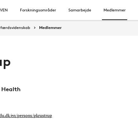
IVEN
Forskningsområder
Samarbejde
Medlemmer
dfærdsvidenskab
Medlemmer
up
r Health
.sdu.dk/en/persons/pkrustrup