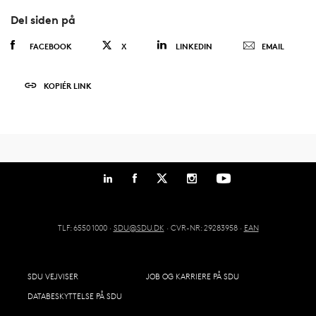
Del siden på
FACEBOOK
X
LINKEDIN
EMAIL
KOPIÉR LINK
TLF: 6550 1000 ·
SDU@SDU.DK
· CVR-NR: 29283958 ·
EAN
SDU VEJVISER
JOB OG KARRIERE PÅ SDU
DATABESKYTTELSE PÅ SDU