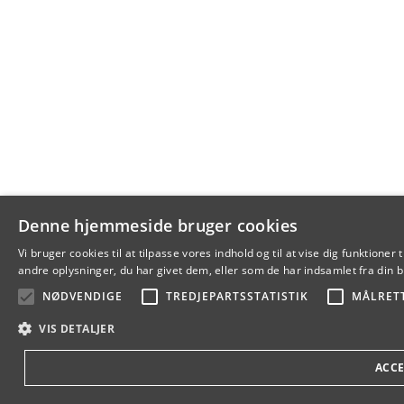
Denne hjemmeside bruger cookies
Vi bruger cookies til at tilpasse vores indhold og til at vise dig funkti
andre oplysninger, du har givet dem, eller som de har indsamlet fra din br
NØDVENDIGE
TREDJEPARTSSTATISTIK
MÅLRET
VIS DETALJER
ACCE