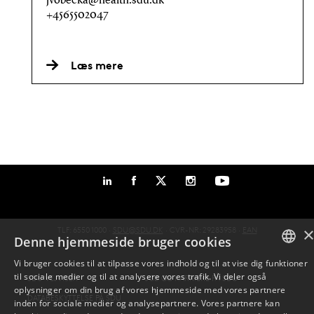
jvobecka@health.sdu.dk
+4565502047
Læs mere
TLF: 6550 1000 ·
SDU@SDU.DK
· CVR-NR: 29283958 ·
EAN
Denne hjemmeside bruger cookies
Vi bruger cookies til at tilpasse vores indhold og til at vise dig funktioner
til sociale medier og til at analysere vores trafik. Vi deler også
DANISH
SDU VEJVISER
JOB OG KARRIERE PÅ SDU
oplysninger om din brug af vores hjemmeside med vores partnere
DATABESKYTTELSE PÅ SDU
inden for sociale medier og analysepartnere. Vores partnere kan
ENGLISH