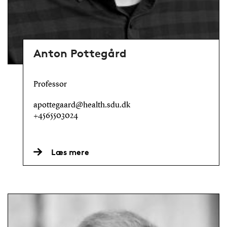
Anton Pottegård
Professor
apottegaard@health.sdu.dk
+4565503024
Læs mere