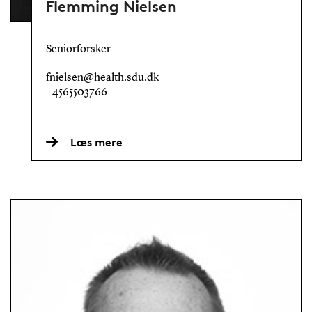
Flemming Nielsen
Seniorforsker
fnielsen@health.sdu.dk
+4565503766
Læs mere