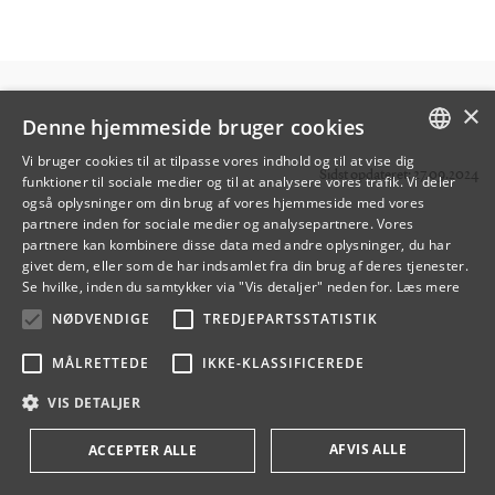
×
Denne hjemmeside bruger cookies
Vi bruger cookies til at tilpasse vores indhold og til at vise dig
Sidst opdateret: 27.09.2024
funktioner til sociale medier og til at analysere vores trafik. Vi deler
DANISH
også oplysninger om din brug af vores hjemmeside med vores
partnere inden for sociale medier og analysepartnere. Vores
ENGLISH
partnere kan kombinere disse data med andre oplysninger, du har
givet dem, eller som de har indsamlet fra din brug af deres tjenester.
DANISH
Se hvilke, inden du samtykker via "Vis detaljer" neden for.
Læs mere
NØDVENDIGE
TREDJEPARTSSTATISTIK
MÅLRETTEDE
IKKE-KLASSIFICEREDE
VIS DETALJER
AFVIS ALLE
ACCEPTER ALLE