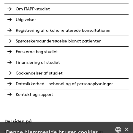
Om iTAPP-studiet
Udgivelser
Registrering af alkoholrelaterede konsultationer
Spørgeskemaundersøgelse blandt patienter
Forskerne bag studiet
Finansiering af studiet
Godkendelser af studiet
Datasikkerhed - behandling af personoplysninger
Kontakt og support
Del siden på
×
Denne hjemmeside bruger cookies
FOUNDATION.SHAREBUTTONS.FACEBOOKBUTTONLABEL