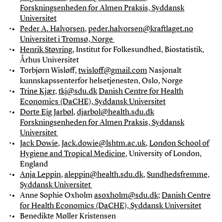
Forskningsenheden for Almen Praksis, Syddansk
Universitet
Peder A. Halvorsen
,
peder.halvorsen@kraftlaget.no
Universitet i Tromsø, Norge
Henrik Støvring
, Institut for Folkesundhed, Biostatistik,
Århus Universitet
Torbjørn Wisløff,
twisloff@gmail.com
Nasjonalt
kunnskapssenterfor helsetjenesten, Oslo, Norge
Trine Kjær
,
tkj@sdu.dk
Danish Centre for Health
Economics (DaCHE), Syddansk Universitet
Dorte Ejg Jarbøl
,
djarbol@health.sdu.dk
Forskningsenheden for Almen Praksis, Syddansk
Universitet
Jack Dowie
,
Jack.dowie@lshtm.ac.uk
,
London School of
Hygiene and Tropical Medicine
, University of London,
England
Anja Leppin
,
aleppin@health.sdu.dk
,
Sundhedsfremme,
Syddansk Universitet
Anne Sophie Oxholm
asoxholm@sdu.dk
;
Danish Centre
for Health Economics (DaCHE), Syddansk Universitet
Benedikte Møller Kristensen