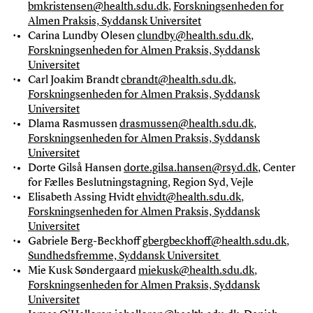
bmkristensen@health.sdu.dk
,
Forskningsenheden for
Almen Praksis, Syddansk Universitet
Carina Lundby Olesen
clundby@health.sdu.dk
,
Forskningsenheden for Almen Praksis, Syddansk
Universitet
Carl Joakim Brandt
cbrandt@health.sdu.dk
,
Forskningsenheden for Almen Praksis, Syddansk
Universitet
Dlama Rasmussen
drasmussen@health.sdu.dk
,
Forskningsenheden for Almen Praksis, Syddansk
Universitet
Dorte Gilså Hansen
dorte.gilsa.hansen@rsyd.dk
, Center
for Fælles Beslutningstagning, Region Syd, Vejle
Elisabeth Assing Hvidt
ehvidt@health.sdu.dk
,
Forskningsenheden for Almen Praksis, Syddansk
Universitet
Gabriele Berg-Beckhoff
gbergbeckhoff@health.sdu.dk
,
Sundhedsfremme, Syddansk Universitet
Mie Kusk Søndergaard
miekusk@health.sdu.dk
,
Forskningsenheden for Almen Praksis, Syddansk
Universitet