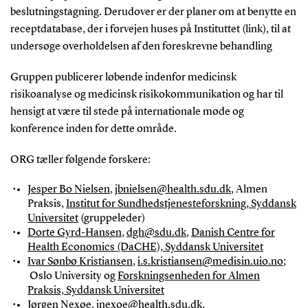
beslutningstagning. Derudover er der planer om at benytte en
receptdatabase, der i forvejen huses på Instituttet (link), til at
undersøge overholdelsen af den foreskrevne behandling
Gruppen publicerer løbende indenfor medicinsk
risikoanalyse og medicinsk risikokommunikation og har til
hensigt at være til stede på internationale møde og
konference inden for dette område.
ORG tæller følgende forskere:
Jesper Bo Nielsen
,
jbnielsen@health.sdu.dk
, Almen
Praksis,
Institut for Sundhedstjenesteforskning, Syddansk
Universitet
(gruppeleder)
Dorte Gyrd-Hansen
,
dgh@sdu.dk
,
Danish Centre for
Health Economics (DaCHE), Syddansk Universitet
Ivar Sønbø Kristiansen
,
i.s.kristiansen@medisin.uio.no
;
Oslo University og
Forskningsenheden for Almen
Praksis, Syddansk Universitet
Jørgen Nexøe
,
jnexoe@health.sdu.dk
,