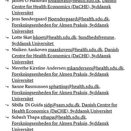
James O'Halloran
johalloran@health.sdu.dk
,
Danish
Centre for Health Economics (DaCHE), Syddansk
Universitet
Jens Søndergaard
JSoendergaard@health.sdu.dk
,
Forskningsenheden for Almen Praksis, Syddansk
Universitet
Lotte Skøt
lskoet@health.sdu.dk
,
Sundhedsfremme,
Syddansk Universitet
Maiken Aaskoven
maaskoven@health.sdu.dk
,
Danish
Centre for Health Economics (DaCHE), Syddansk
Universitet
Merethe Kirstine Andersen
mkandersen@health.sdu.dk
,
Forskningsenheden for Almen Praksis, Syddansk
Universitet
Sanne Rasmussen
sphatting@health.sdu.dk
,
Forskningsenheden for Almen Praksis, Syddansk
Universitet
Sibilla Di Guida
sidg@sam.sdu.dk
,
Danish Centre for
Health Economics (DaCHE), Syddansk Universitet
Subash Thapa
sthapa@health.sdu.dk
,
Forskningsenheden for Almen Praksis, Syddansk
Universitet