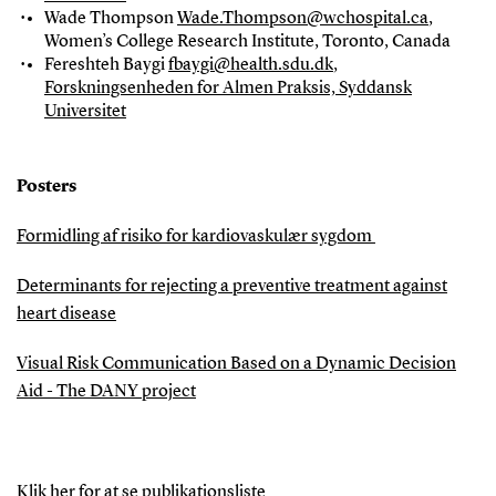
Wade Thompson
Wade.Thompson@wchospital.ca
,
Women’s College Research Institute, Toronto, Canada
Fereshteh Baygi
fbaygi@health.sdu.dk
,
Forskningsenheden for Almen Praksis, Syddansk
Universitet
Posters
Formidling af risiko for kardiovaskulær sygdom
Determinants for rejecting a preventive treatment against
heart disease
Visual Risk Communication Based on a Dynamic Decision
Aid - The DANY project
Klik her for at se publikationsliste