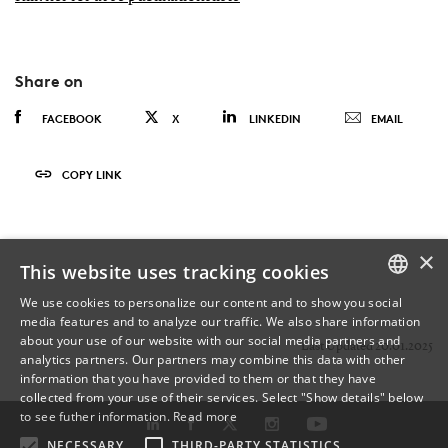
Share on
FACEBOOK
X
LINKEDIN
EMAIL
COPY LINK
×
This website uses tracking cookies
We use cookies to personalize our content and to show you social
media features and to analyze our traffic. We also share information
DANISH
about your use of our website with our social media partners and
Last Updated 20.01.2025
analytics partners. Our partners may combine this data with other
ENGLISH
information that you have provided to them or that they have
collected from your use of their services. Select "Show details" below
DANISH
to see futher information.
Read more
NECESSARY
THIRD-PARTY STATISTICS