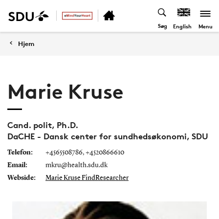
Søg
Menu
English
Hjem
Marie Kruse
Cand. polit, Ph.D.
DaCHE - Dansk center for sundhedsøkonomi, SDU
Telefon:
+4565508786, +4520866610
Email:
mkru@health.sdu.dk
Webside:
Marie Kruse FindResearcher