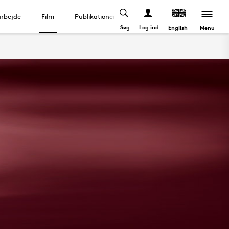
rbejde
Film
Publikationer
Søg
Log ind
Menu
English