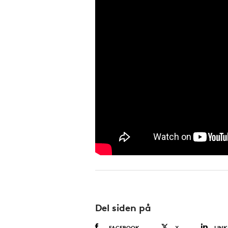
Del siden på
FACEBOOK
X
LINK