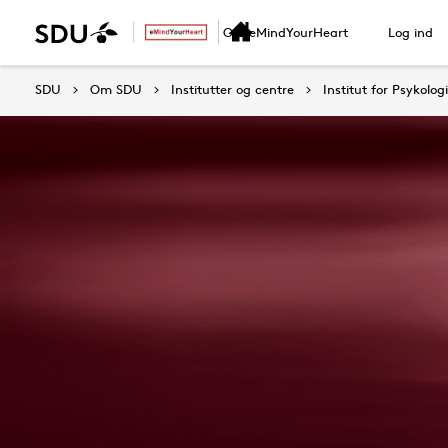
Om eMindYourHeart
Log ind
SDU
Om SDU
Institutter og centre
Institut for Psykologi