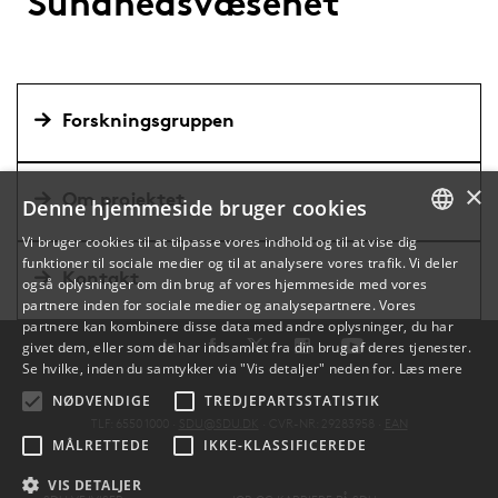
Sundhedsvæsenet
Forskningsgruppen
×
Om projektet
Denne hjemmeside bruger cookies
Vi bruger cookies til at tilpasse vores indhold og til at vise dig
funktioner til sociale medier og til at analysere vores trafik. Vi deler
DANISH
Kontakt
også oplysninger om din brug af vores hjemmeside med vores
partnere inden for sociale medier og analysepartnere. Vores
ENGLISH
partnere kan kombinere disse data med andre oplysninger, du har
givet dem, eller som de har indsamlet fra din brug af deres tjenester.
DANISH
Se hvilke, inden du samtykker via "Vis detaljer" neden for.
Læs mere
NØDVENDIGE
TREDJEPARTSSTATISTIK
TLF: 6550 1000 ·
SDU@SDU.DK
· CVR-NR: 29283958 ·
EAN
MÅLRETTEDE
IKKE-KLASSIFICEREDE
VIS DETALJER