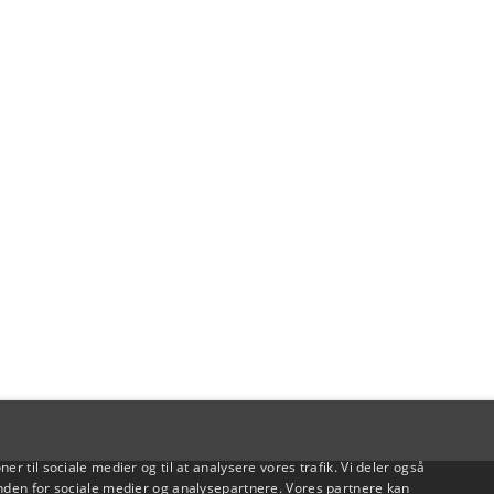
oner til sociale medier og til at analysere vores trafik. Vi deler også
den for sociale medier og analysepartnere. Vores partnere kan