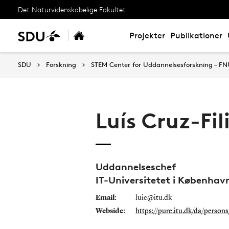
Det Naturvidenskabelige Fakultet
Projekter
Publikationer
SDU
Forskning
STEM Center for Uddannelsesforskning – F
Luís Cruz-Fil
Uddannelseschef
IT-Universitetet i Københav
Email:
luic@itu.dk
Webside:
https://pure.itu.dk/da/perso