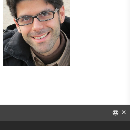
×
DANISH