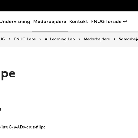
Undervisning
Medarbejdere
Kontakt
FNUG forside ↩
NUG
FNUG Labs
AI Learning Lab
Medarbejdere
Samarbej
ipe
n
ns/lu%C3%ADs-cruz-filipe