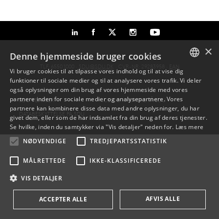
×
Denne hjemmeside bruger cookies
TLF: 6550 1000 ·
SDU@SDU.DK
· CVR-NR: 29283958 ·
EAN
Vi bruger cookies til at tilpasse vores indhold og til at vise dig
funktioner til sociale medier og til at analysere vores trafik. Vi deler
DANISH
også oplysninger om din brug af vores hjemmeside med vores
partnere inden for sociale medier og analysepartnere. Vores
SDU VEJVISER
JOB OG KARRIERE PÅ SDU
ENGLISH
partnere kan kombinere disse data med andre oplysninger, du har
DATABESKYTTELSE PÅ SDU
givet dem, eller som de har indsamlet fra din brug af deres tjenester.
DANISH
Se hvilke, inden du samtykker via "Vis detaljer" neden for.
Læs mere
NØDVENDIGE
TREDJEPARTSSTATISTIK
MÅLRETTEDE
IKKE-KLASSIFICEREDE
VIS DETALJER
AFVIS ALLE
ACCEPTER ALLE