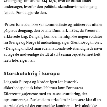
Undergang” om årene 1814-1870, hvor de blandt andet
undersøger, hvorfor den politiske skandinavisme dengang
fejlede. For det gjorde den.
-Prisen for at der ikke var kommet faste og ratificerede aftaler
på plads dengang, den betalte Danmark i 1864, da Preussen
erklærede krig. Dengang kom der nemlig ikke nogen soldater
fra Sverige og Norge til undsætning, siger Glenthøj og tilføjer:
- Dengang undlod man i den nationale selvstændigheds navn
at tage de nødvendige skridt til at få samarbejdet tømret helt
fast i tide, siger han.
Storskalakrig i Europa
I dag står Europa og Norden igen i en historisk
sikkerhedspolitisk krise. I februar kom Forsvarets
Efterretningstjeneste med en trusselsvurdering, der
opsummerer, at Rusland om cirka fem år kan være klar til en
storskalakrig på det europæiske kontinent – hvis altså ikke