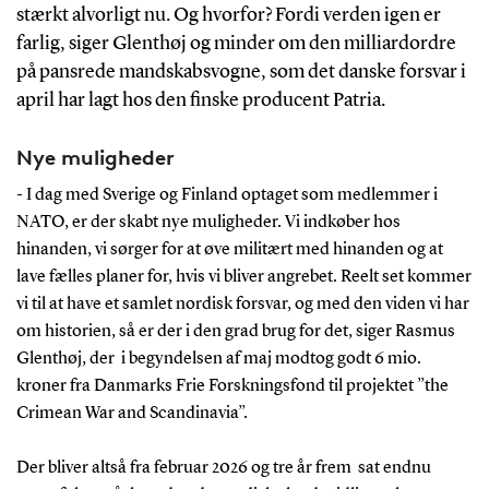
stærkt alvorligt nu. Og hvorfor? Fordi verden igen er
farlig, siger Glenthøj og minder om den milliardordre
på pansrede mandskabsvogne, som det danske forsvar i
april har lagt hos den finske producent Patria.
Nye muligheder
- I dag med Sverige og Finland optaget som medlemmer i
NATO, er der skabt nye muligheder. Vi indkøber hos
hinanden, vi sørger for at øve militært med hinanden og at
lave fælles planer for, hvis vi bliver angrebet. Reelt set kommer
vi til at have et samlet nordisk forsvar, og med den viden vi har
om historien, så er der i den grad brug for det, siger Rasmus
Glenthøj, der i begyndelsen af maj modtog godt 6 mio.
kroner fra Danmarks Frie Forskningsfond til projektet ”the
Crimean War and Scandinavia”.
Der bliver altså fra februar 2026 og tre år frem sat endnu