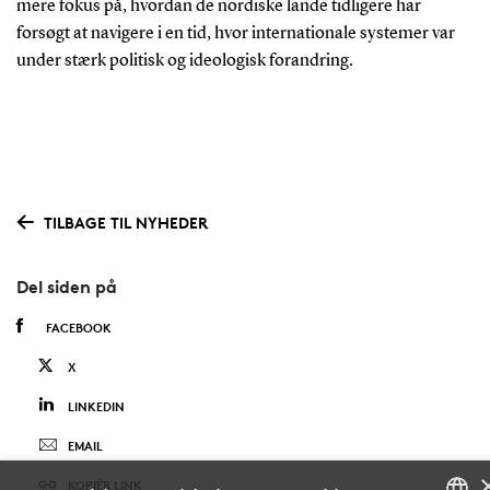
mere fokus på, hvordan de nordiske lande tidligere har
forsøgt at navigere i en tid, hvor internationale systemer var
under stærk politisk og ideologisk forandring.
TILBAGE TIL NYHEDER
Del siden på
FACEBOOK
X
LINKEDIN
EMAIL
KOPIÉR LINK