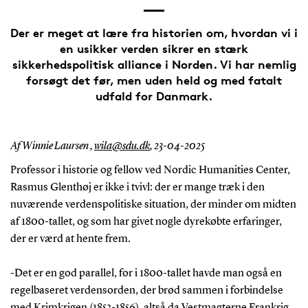
Der er meget at lære fra historien om, hvordan vi i
en usikker verden sikrer en stærk
sikkerhedspolitisk alliance i Norden. Vi har nemlig
forsøgt det før, men uden held og med fatalt
udfald for Danmark.
Af Winnie Laursen ,
wila@sdu.dk
,
23-04-2025
Professor i historie og fellow ved Nordic Humanities Center,
Rasmus Glenthøj er ikke i tvivl: der er mange træk i den
nuværende verdenspolitiske situation, der minder om midten
af 1800-tallet, og som har givet nogle dyrekøbte erfaringer,
der er værd at hente frem.
-Det er en god parallel, for i 1800-tallet havde man også en
regelbaseret verdensorden, der brød sammen i forbindelse
med Krimkrigen (1853-1856), altså da Vestmagterne Frankrig