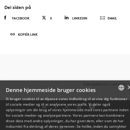
Del siden på
FACEBOOK
X
LINKEDIN
EMAIL
KOPIÉR LINK
Sidst opdateret: 22.06.2026
Denne hjemmeside bruger cookies
Vi bruger cookies til at tilpasse vores indhold og til at vise dig funktioner
til sociale medier og til at analysere vores trafik. Vi deler også
DANISH
oplysninger om din brug af vores hjemmeside med vores partnere inden
for sociale medier og analysepartnere. Vores partnere kan kombinere
ENGLISH
disse data med andre oplysninger, du har givet dem, eller som de har
indsamlet fra din brug af deres tjenester. Se hvilke, inden du samtykker
TLF: 6550 1000 ·
SDU@SDU.DK
· CVR-NR: 29283958 ·
EAN