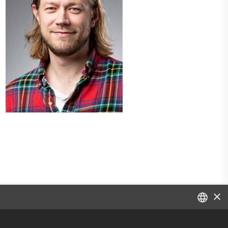
×
DANISH