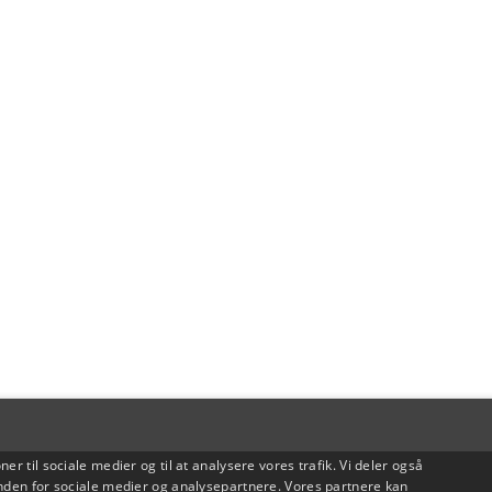
oner til sociale medier og til at analysere vores trafik. Vi deler også
den for sociale medier og analysepartnere. Vores partnere kan