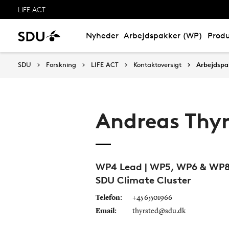
LIFE ACT
Nyheder
Arbejdspakker (WP)
Prod
SDU
Forskning
LIFE ACT
Kontaktoversigt
Arbejdsp
Andreas Thyr
WP4 Lead | WP5, WP6 & WP8
SDU Climate Cluster
Telefon:
+45 65501966
Email:
thyrsted@sdu.dk