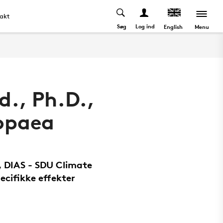
akt
Søg
Log ind
Menu
English
d., Ph.D.,
opaea
, DIAS - SDU Climate
ecifikke effekter