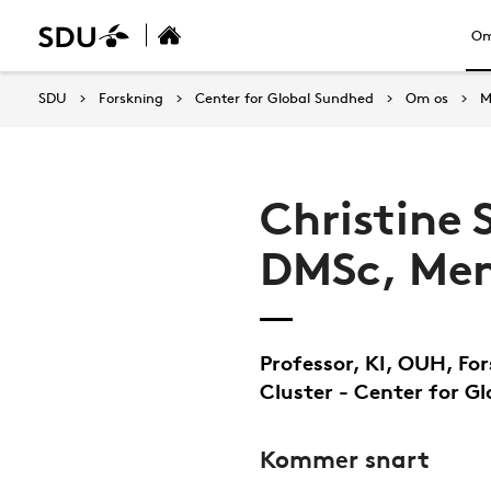
Om
SDU
Forskning
Center for Global Sundhed
Om os
M
Christine 
DMSc, Mem
Professor, KI, OUH, Fo
Cluster - Center for G
Kommer snart