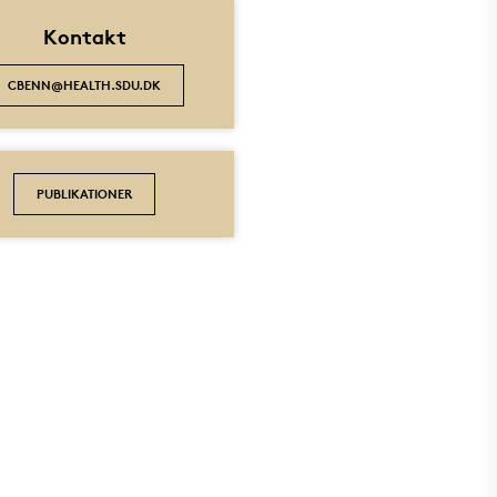
Kontakt
CBENN@HEALTH.SDU.DK
PUBLIKATIONER