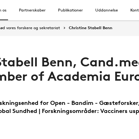
 os
Partnerskaber
Publikationer
Uddannelse
Kont
ød vores forskere og sekretariat
Christine Stabell Benn
Stabell Benn, Cand.me
ber of Academia Eur
rskningsenhed for Open - Bandim - Gæsteforsker
lobal Sundhed | Forskningsområder: Vacciners usp