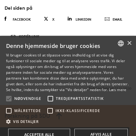
Del siden på
FACEBOOK
X
LINKEDIN
EMAIL
KOPIÉR LINK
×
Denne hjemmeside bruger cookies
Vi bruger cookies til at tilpasse vores indhold og til at vise dig
funktioner til sociale medier og til at analysere vores trafik. Vi deler
DANISH
også oplysninger om din brug af vores hjemmeside med vores
partnere inden for sociale medier og analysepartnere. Vores
ENGLISH
partnere kan kombinere disse data med andre oplysninger, du har
givet dem, eller som de har indsamlet fra din brug af deres tjenester.
DANISH
Sidst opdateret: 23.11.2020
Se hvilke, inden du samtykker via "Vis detaljer" neden for.
Læs mere
NØDVENDIGE
TREDJEPARTSSTATISTIK
MÅLRETTEDE
IKKE-KLASSIFICEREDE
Forskning på SDU
VIS DETALJER
AFVIS ALLE
ACCEPTER ALLE