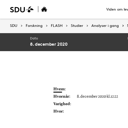
Viden om le
SDU
SDU
Forskning
Forskning
FLASH
FLASH
Studier
Studier
Analyser i gang
Analyser i gang
Dato
8. december 2020
Hvem:
Hvornår:
8. december 2020 kl.12:22
Varighed:
Hvor: