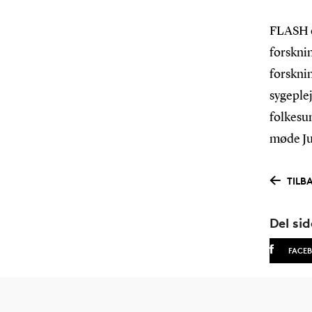
FLASH e
forskni
forskni
sygeplej
folkesu
møde Ju
TILB
Del si
FACE