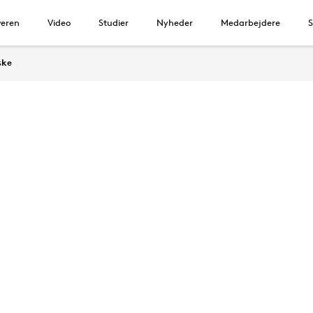
veren
Video
Studier
Nyheder
Medarbejdere
S
ske