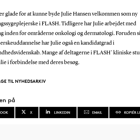
r glade for at kunne byde Julie Hansen velkommen som ny
ngssygeplejerske i FLASH. Tidligere har Julie arbejdet med
ng inden for områderne onkologi og dermatologi. Foruden s
erskeuddannelse har Julie også en kandidatgrad i
ndhedsvidenskab. Mange af deltagerne i FLASH’ kliniske stud
lie i forbindelse med deres besøg.
AGE TIL NYHEDSARKIV
den på
BOOK
X
LINKEDIN
EMAIL
KOPIÉR L