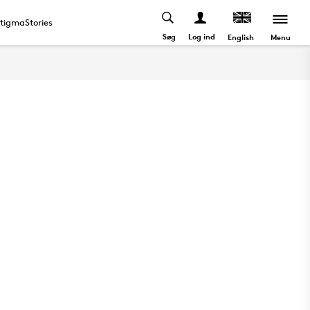
tigmaStories
Søg
Log ind
Menu
English