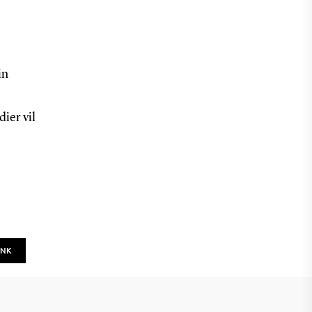
in
ier vil
INK