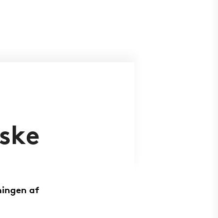
rske
ningen af