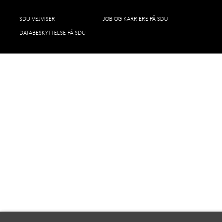
SDU VEJVISER
JOB OG KARRIERE PÅ SDU
DATABESKYTTELSE PÅ SDU