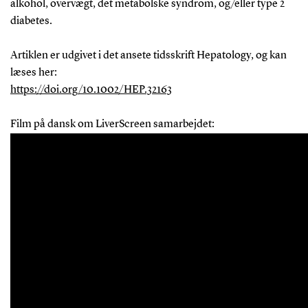
alkohol, overvægt, det metabolske syndrom, og/eller type 2
diabetes.
Artiklen er udgivet i det ansete tidsskrift Hepatology, og kan
læses her:
https://doi.org/10.1002/HEP.32163
Film på dansk om LiverScreen samarbejdet: