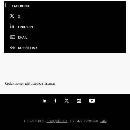
FACEBOOK
X
LINKEDIN
EMAIL
KOPIÉR LINK
Redaktionen afsluttet: 02.11.2021
TLF: 6550 1000 ·
SDU@SDU.DK
· CVR-NR: 29283958 ·
EAN