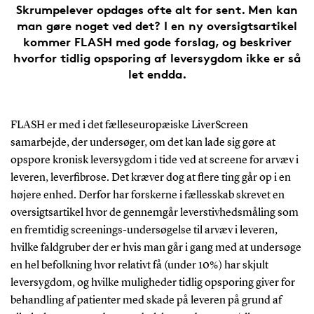
Skrumpelever opdages ofte alt for sent. Men kan
man gøre noget ved det? I en ny oversigtsartikel
kommer FLASH med gode forslag, og beskriver
hvorfor tidlig opsporing af leversygdom ikke er så
let endda.
FLASH er med i det fælleseuropæiske LiverScreen
samarbejde, der undersøger, om det kan lade sig gøre at
opspore kronisk leversygdom i tide ved at screene for arvæv i
leveren, leverfibrose. Det kræver dog at flere ting går op i en
højere enhed. Derfor har forskerne i fællesskab skrevet en
oversigtsartikel hvor de gennemgår leverstivhedsmåling som
en fremtidig screenings-undersøgelse til arvæv i leveren,
hvilke faldgruber der er hvis man går i gang med at undersøge
en hel befolkning hvor relativt få (under 10%) har skjult
leversygdom, og hvilke muligheder tidlig opsporing giver for
behandling af patienter med skade på leveren på grund af