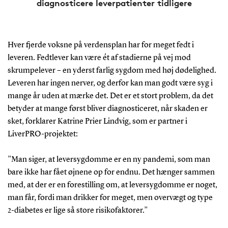
diagnosticere leverpatienter tidligere
Hver fjerde voksne på verdensplan har for meget fedt i
leveren. Fedtlever kan være ét af stadierne på vej mod
skrumpelever – en yderst farlig sygdom med høj dødelighed.
Leveren har ingen nerver, og derfor kan man godt være syg i
mange år uden at mærke det. Det er et stort problem, da det
betyder at mange først bliver diagnosticeret, når skaden er
sket, forklarer Katrine Prier Lindvig, som er partner i
LiverPRO-projektet:
”Man siger, at leversygdomme er en ny pandemi, som man
bare ikke har fået øjnene op for endnu. Det hænger sammen
med, at der er en forestilling om, at leversygdomme er noget,
man får, fordi man drikker for meget, men overvægt og type
2-diabetes er lige så store risikofaktorer.”