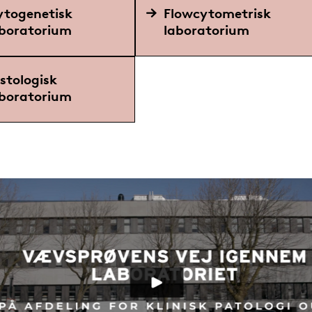
ytogenetisk
Flowcytometrisk
aboratorium
laboratorium
stologisk
aboratorium