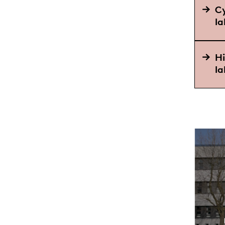
C
l
Hi
l