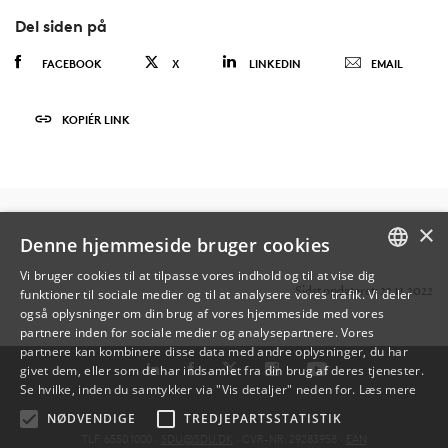
Del siden på
FACEBOOK
X
LINKEDIN
EMAIL
KOPIÉR LINK
×
Denne hjemmeside bruger cookies
Vi bruger cookies til at tilpasse vores indhold og til at vise dig
Sidst opdateret: 23.11.2022
funktioner til sociale medier og til at analysere vores trafik. Vi deler
DANISH
også oplysninger om din brug af vores hjemmeside med vores
partnere inden for sociale medier og analysepartnere. Vores
ENGLISH
partnere kan kombinere disse data med andre oplysninger, du har
givet dem, eller som de har indsamlet fra din brug af deres tjenester.
DANISH
Se hvilke, inden du samtykker via "Vis detaljer" neden for.
Læs mere
NØDVENDIGE
TREDJEPARTSSTATISTIK
TLF: 6550 1000 ·
SDU@SDU.DK
· CVR-NR: 29283958 ·
EAN