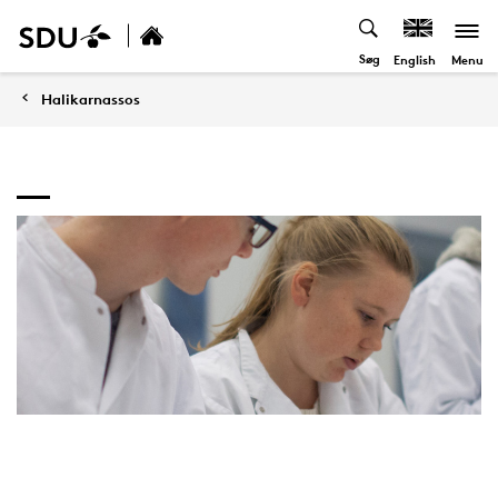
Søg
Menu
English
Halikarnassos