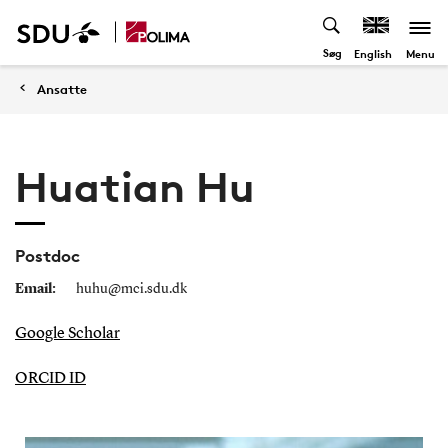
Søg
Menu
English
Ansatte
Huatian Hu
Postdoc
Email:
huhu@mci.sdu.dk
Google Scholar
ORCID ID