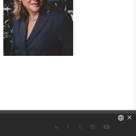
×
DANISH