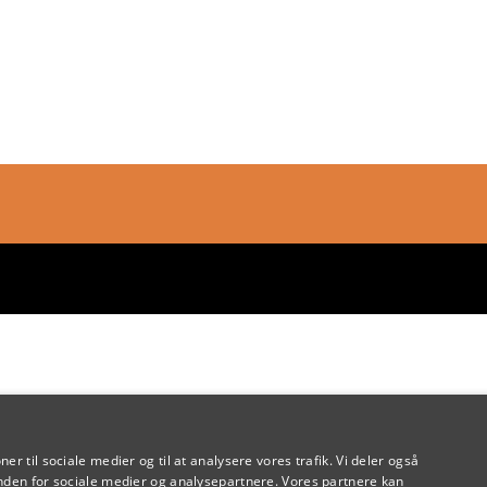
oner til sociale medier og til at analysere vores trafik. Vi deler også
den for sociale medier og analysepartnere. Vores partnere kan